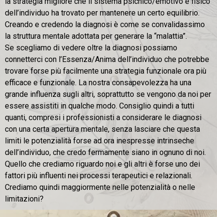
la strategia migliore che il sistema psichico/emotivo e fisico
dell’individuo ha trovato per mantenere un certo equilibrio.
Creando e credendo la diagnosi è come se convalidassimo
la struttura mentale adottata per generare la “malattia”.
Se scegliamo di vedere oltre la diagnosi possiamo
connetterci con l’Essenza/Anima dell’individuo che potrebbe
trovare forse più facilmente una strategia funzionale ora più
efficace e funzionale. La nostra consapevolezza ha una
grande influenza sugli altri, soprattutto se vengono da noi per
essere assistiti in qualche modo. Consiglio quindi a tutti
quanti, compresi i professionisti a considerare le diagnosi
con una certa apertura mentale, senza lasciare che questa
limiti le potenzialità forse ad ora inespresse intrinseche
dell’individuo, che credo fermamente siano in ognuno di noi.
Quello che crediamo riguardo noi e gli altri è forse uno dei
fattori più influenti nei processi terapeutici e relazionali.
Crediamo quindi maggiormente nelle potenzialità o nelle
limitazioni?